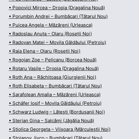
• Popovici Mircea – Dropia (Dragalina Nouă)
• Porumbin Andrei – Bumbăcari (Tătarul Nou)
• Puicea Angela – Măzăreni (Urleasca)
• Radoslau Anuța – Olaru (Roseții Noi)
• Radovan Matei – Movila Gâldăului (Petroiu)
• Raia Elena – Olaru (Roseții Noi)
• Rogojan Zoe – Pelicanu (Borcea Nouă)
• Rotaru Vasile – Dropia (Dragalina Nouă)
• Roth Ana – Răchitoasa (Giurgienii Noi)
• Roth Elisabeta – Bumbăcari (Tătarul Nou)
• Sarafolean Amalia – Măzăreni (Urleasca)
• Schäfer Iosif – Movila Gâldăului (Petroiu)
• Schwarz Ludwig – Lătești (Bordușanii Noi)
• Sterian Gina – Salcâmi (Jăgălia Nouă)
• Stiolica Georgeta – Viișoara (Mărculeștii Noi)
• Stoianov Jivco – Bumbăcari (Tătarul Nou)