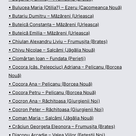
• Bulucea Maria (Otilia?) – Ezeru (Cacomeanca Nouă)
• Butariu Dumitru – Măzăreni (Urleasca)
• Buteică Constanța – Măzăreni (Urleasca)
• Buteică Emilia – Măzăreni (Urleasca)
• Chiulan Alexandru Liviu – Frumușița (Brateș)
• Chivu Nicolae – Salcâmi (Jăgălia Nouă)
• Ciomârtan Ioan – Fundata (Perieți)
• Cocora (căs. Pelepciuc) Adriana – Pelicanu (Borcea
Nouă)
• Cocora Ana – Pelicanu (Borcea Nouă)
• Cocora Petru – Pelicanu (Borcea Nouă)
• Cocron Ana – Răchitoasa (Giurgienii Noi)
• Cocron Peter – Răchitoasa (Giurgienii Noi)
• Coman Maria – Salcâmi (Jăgălia Nouă)
• Crăciun Georgeta Eleonora – Frumușița (Brateș)
• Diaconu Arcadie – Valea Viilor (Feteștii Noi)