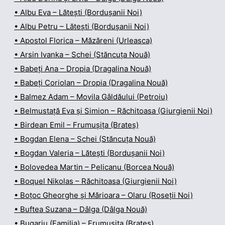
• Albu Eva – Lătești (Bordușanii Noi)
• Albu Petru – Lătești (Bordușanii Noi)
• Apostol Florica – Măzăreni (Urleasca)
• Arsin Ivanka – Schei (Stăncuța Nouă)
• Babeți Ana – Dropia (Dragalina Nouă)
• Babeți Coriolan – Dropia (Dragalina Nouă)
• Balmez Adam – Movila Gâldăului (Petroiu)
• Belmustață Eva și Simion – Răchitoasa (Giurgienii Noi)
• Birdean Emil – Frumușița (Brateș)
• Bogdan Elena – Schei (Stăncuța Nouă)
• Bogdan Valeria – Lătești (Bordușanii Noi)
• Bolovedea Martin – Pelicanu (Borcea Nouă)
• Boquel Nikolas – Răchitoasa (Giurgienii Noi)
• Boțoc Gheorghe și Mărioara – Olaru (Roseții Noi)
• Buftea Suzana – Dâlga (Dâlga Nouă)
• Bugariu (Familia) – Frumușița (Brateș)