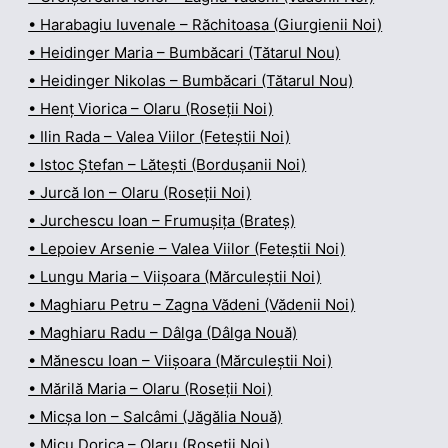
• Harabagiu Iuvenale – Răchitoasa (Giurgienii Noi)
• Heidinger Maria – Bumbăcari (Tătarul Nou)
• Heidinger Nikolas – Bumbăcari (Tătarul Nou)
• Henț Viorica – Olaru (Roseții Noi)
• Ilin Rada – Valea Viilor (Feteștii Noi)
• Istoc Ștefan – Lătești (Bordușanii Noi)
• Jurcă Ion – Olaru (Roseții Noi)
• Jurchescu Ioan – Frumușița (Brateș)
• Lepoiev Arsenie – Valea Viilor (Feteștii Noi)
• Lungu Maria – Viișoara (Mărculeștii Noi)
• Maghiaru Petru – Zagna Vădeni (Vădenii Noi)
• Maghiaru Radu – Dâlga (Dâlga Nouă)
• Mănescu Ioan – Viișoara (Mărculeștii Noi)
• Mărilă Maria – Olaru (Roseții Noi)
• Micșa Ion – Salcâmi (Jăgălia Nouă)
• Micu Dorica – Olaru (Roseții Noi)