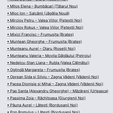
• Miloș Elena – Bumbăcari (Tătarul Nou)
• Mioc Ion – Salcâmi (Jăgălia Nouă)
• Mirciov Petru – Valea Viilor (Feteștii Noi)
• Mirciov Rokuș – Valea Viilor (Feteștii Noi)
• Mixici Francisc – Frumușița (Brateș)
• Muntean Gheorghe – Frumușița (Brateș)
• Munteanu Aurel – Olaru (Roseții Noi)
• Munteanu Valeria – Movila Gâldăului (Petroiu)
• Nedelcu-Stan Liana – Rubla (Valea Călmătui)
• Oglindă Margareta – Frumușița (Brateș)
• Oprean Sida și Silviu – Zagna Vădeni (Vădenii Noi)
• Pacea Dionisie și Mihai – Zagna Vădeni (Vădenii Noi)
• Pap Santa (Alexandru Gheorghe) – Măzăreni (Urleasca)
• Passima Zoia – Răchitoasa (Giurgienii Noi)
• Păuna Aurel – Lătești (Bordușanii Noi)
• Pop Romulus – Lătești (Bordușanii Noi)