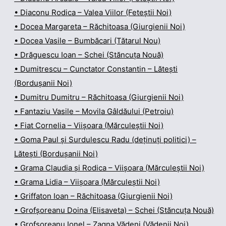
• Diaconu Rodica – Valea Viilor (Feteștii Noi)
• Docea Margareta – Răchitoasa (Giurgienii Noi)
• Docea Vasile – Bumbăcari (Tătarul Nou)
• Drăguescu Ioan – Schei (Stăncuța Nouă)
• Dumitrescu – Cunctator Constantin – Lătești
(Bordușanii Noi)
• Dumitru Dumitru – Răchitoasa (Giurgienii Noi)
• Fantaziu Vasile – Movila Gâldăului (Petroiu)
• Fiat Cornelia – Viișoara (Mărculeștii Noi)
• Goma Paul și Surdulescu Radu (deținuți politici) –
Lătești (Bordușanii Noi)
• Grama Claudia și Rodica – Viișoara (Mărculeștii Noi)
• Grama Lidia – Viișoara (Mărculeștii Noi)
• Griffaton Ioan – Răchitoasa (Giurgienii Noi)
• Grofșoreanu Doina (Elisaveta) – Schei (Stăncuța Nouă)
• Grofșoreanu Ionel – Zagna Vădeni (Vădenii Noi)