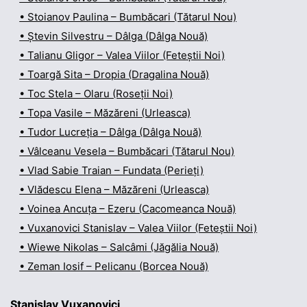
• Stoianov Paulina – Bumbăcari (Tătarul Nou)
• Ștevin Silvestru – Dâlga (Dâlga Nouă)
• Talianu Gligor – Valea Viilor (Feteștii Noi)
• Toargă Sita – Dropia (Dragalina Nouă)
• Toc Stela – Olaru (Roseții Noi)
• Topa Vasile – Măzăreni (Urleasca)
• Tudor Lucreția – Dâlga (Dâlga Nouă)
• Vâlceanu Vesela – Bumbăcari (Tătarul Nou)
• Vlad Sabie Traian – Fundata (Perieți)
• Vlădescu Elena – Măzăreni (Urleasca)
• Voinea Ancuța – Ezeru (Cacomeanca Nouă)
• Vuxanovici Stanislav – Valea Viilor (Feteștii Noi)
• Wiewe Nikolas – Salcâmi (Jăgălia Nouă)
• Zeman Iosif – Pelicanu (Borcea Nouă)
Stanislav Vuxanovici