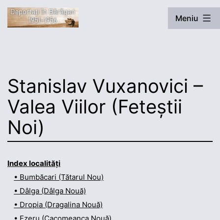
Sari
Meniu
la
conținut
Deportați
în
Bărăgan
Stanislav Vuxanovici –
Valea Viilor (Feteștii
Noi)
Index localități
• Bumbăcari (Tătarul Nou)
• Dâlga (Dâlga Nouă)
• Dropia (Dragalina Nouă)
• Ezeru (Cacomeanca Nouă)