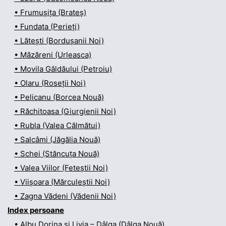
• Frumușița (Brateș)
• Fundata (Perieți)
• Lătești (Bordușanii Noi)
• Măzăreni (Urleasca)
• Movila Gâldăului (Petroiu)
• Olaru (Roseții Noi)
• Pelicanu (Borcea Nouă)
• Răchitoasa (Giurgienii Noi)
• Rubla (Valea Călmătui)
• Salcâmi (Jăgălia Nouă)
• Schei (Stăncuța Nouă)
• Valea Viilor (Feteștii Noi)
• Viișoara (Mărculeștii Noi)
• Zagna Vădeni (Vădenii Noi)
Index persoane
• Albu Dorina și Livia – Dâlga (Dâlga Nouă)