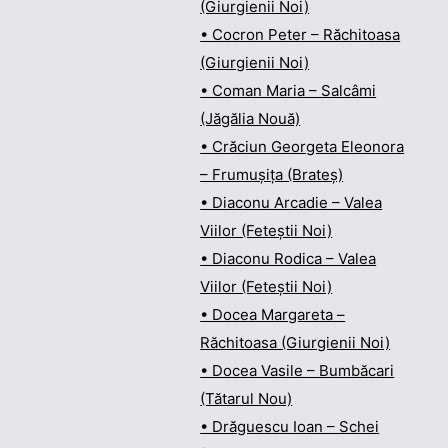
(Giurgienii Noi)
• Cocron Peter – Răchitoasa
(Giurgienii Noi)
• Coman Maria – Salcâmi
(Jăgălia Nouă)
• Crăciun Georgeta Eleonora
– Frumușița (Brateș)
• Diaconu Arcadie – Valea
Viilor (Feteștii Noi)
• Diaconu Rodica – Valea
Viilor (Feteștii Noi)
• Docea Margareta –
Răchitoasa (Giurgienii Noi)
• Docea Vasile – Bumbăcari
(Tătarul Nou)
• Drăguescu Ioan – Schei