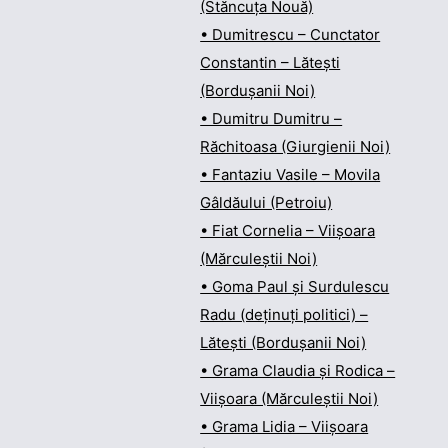
(Stăncuța Nouă)
• Dumitrescu – Cunctator
Constantin – Lătești
(Bordușanii Noi)
• Dumitru Dumitru –
Răchitoasa (Giurgienii Noi)
• Fantaziu Vasile – Movila
Gâldăului (Petroiu)
• Fiat Cornelia – Viișoara
(Mărculeștii Noi)
• Goma Paul și Surdulescu
Radu (deținuți politici) –
Lătești (Bordușanii Noi)
• Grama Claudia și Rodica –
Viișoara (Mărculeștii Noi)
• Grama Lidia – Viișoara