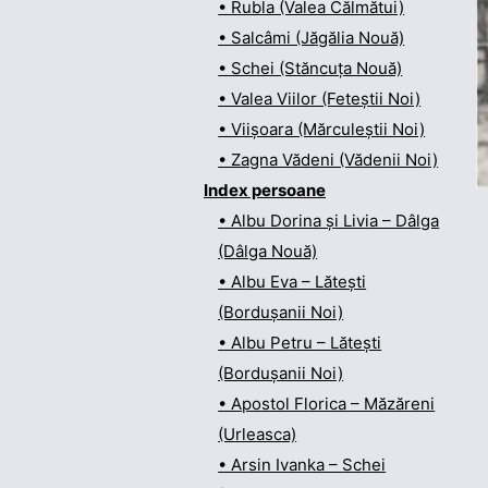
• Rubla (Valea Călmătui)
• Salcâmi (Jăgălia Nouă)
• Schei (Stăncuța Nouă)
• Valea Viilor (Feteștii Noi)
• Viișoara (Mărculeștii Noi)
• Zagna Vădeni (Vădenii Noi)
Index persoane
• Albu Dorina și Livia – Dâlga
(Dâlga Nouă)
• Albu Eva – Lătești
(Bordușanii Noi)
• Albu Petru – Lătești
(Bordușanii Noi)
• Apostol Florica – Măzăreni
(Urleasca)
• Arsin Ivanka – Schei