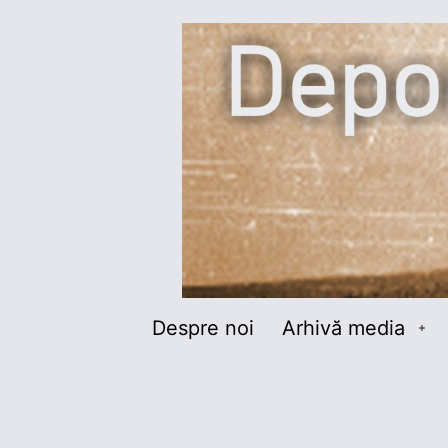
Sari
la
conținut
Deportați
Despre noi
Arhivă media
De
în
me
Bărăgan