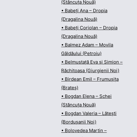
(Stăncuța Nouă)
• Babeți Ana – Dropia
(Dragalina Nouă)
• Babeți Coriolan – Dropia
(Dragalina Nouă)
• Balmez Adam – Movila
Gâldăului (Petroiu)
• Belmustață Eva și Simion –
Răchitoasa (Giurgienii Noi)
• Birdean Emil – Frumușița
(Brateș)
• Bogdan Elena – Schei
(Stăncuța Nouă)
• Bogdan Valeria – Lătești
(Bordușanii Noi)
• Bolovedea Martin –