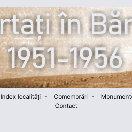
Index localități
Comemorări
Monument
schide
Deschide
Deschide
Contact
niul
meniul
meniul