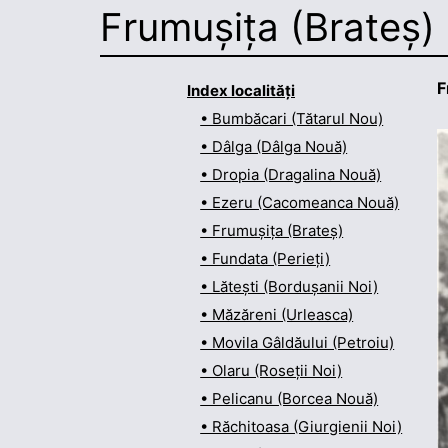
Frumușița (Brateș)
F
Index localități
• Bumbăcari (Tătarul Nou)
• Dâlga (Dâlga Nouă)
• Dropia (Dragalina Nouă)
• Ezeru (Cacomeanca Nouă)
• Frumușița (Brateș)
• Fundata (Perieți)
• Lătești (Bordușanii Noi)
• Măzăreni (Urleasca)
• Movila Gâldăului (Petroiu)
• Olaru (Roseții Noi)
• Pelicanu (Borcea Nouă)
• Răchitoasa (Giurgienii Noi)