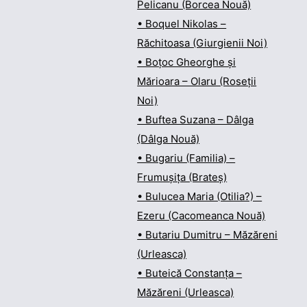
Pelicanu (Borcea Nouă)
• Boquel Nikolas –
Răchitoasa (Giurgienii Noi)
• Boțoc Gheorghe și
Mărioara – Olaru (Roseții
Noi)
• Buftea Suzana – Dâlga
(Dâlga Nouă)
• Bugariu (Familia) –
Frumușița (Brateș)
• Bulucea Maria (Otilia?) –
Ezeru (Cacomeanca Nouă)
• Butariu Dumitru – Măzăreni
(Urleasca)
• Buteică Constanța –
Măzăreni (Urleasca)