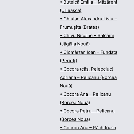
• Buteică Emilia – Măzăreni
(Urleasca)
• Chiulan Alexandru Liviu –
Frumușița (Brateș)
• Chivu Nicolae – Salcâmi
(Jăgălia Nouă)
• Ciomârtan Ioan – Fundata
(Perieți)
• Cocora (căs. Pelepciuc)
Adriana – Pelicanu (Borcea
Nouă)
• Cocora Ana – Pelicanu
(Borcea Nouă)
• Cocora Petru – Pelicanu
(Borcea Nouă)
• Cocron Ana – Răchitoasa