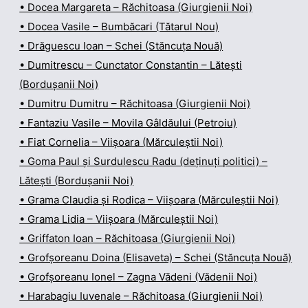
• Docea Margareta – Răchitoasa (Giurgienii Noi)
• Docea Vasile – Bumbăcari (Tătarul Nou)
• Drăguescu Ioan – Schei (Stăncuța Nouă)
• Dumitrescu – Cunctator Constantin – Lătești
(Bordușanii Noi)
• Dumitru Dumitru – Răchitoasa (Giurgienii Noi)
• Fantaziu Vasile – Movila Gâldăului (Petroiu)
• Fiat Cornelia – Viișoara (Mărculeștii Noi)
• Goma Paul și Surdulescu Radu (deținuți politici) –
Lătești (Bordușanii Noi)
• Grama Claudia și Rodica – Viișoara (Mărculeștii Noi)
• Grama Lidia – Viișoara (Mărculeștii Noi)
• Griffaton Ioan – Răchitoasa (Giurgienii Noi)
• Grofșoreanu Doina (Elisaveta) – Schei (Stăncuța Nouă)
• Grofșoreanu Ionel – Zagna Vădeni (Vădenii Noi)
• Harabagiu Iuvenale – Răchitoasa (Giurgienii Noi)