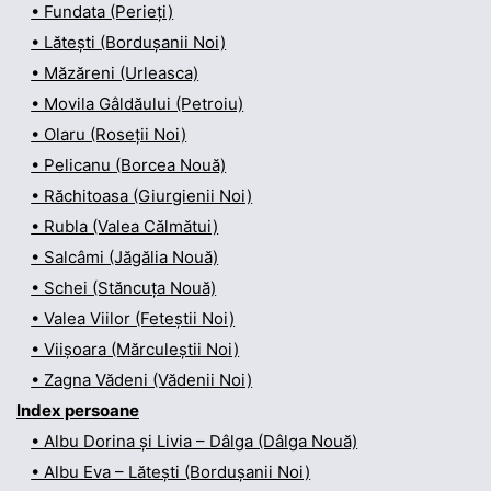
• Fundata (Perieți)
• Lătești (Bordușanii Noi)
• Măzăreni (Urleasca)
• Movila Gâldăului (Petroiu)
• Olaru (Roseții Noi)
• Pelicanu (Borcea Nouă)
• Răchitoasa (Giurgienii Noi)
• Rubla (Valea Călmătui)
• Salcâmi (Jăgălia Nouă)
• Schei (Stăncuța Nouă)
• Valea Viilor (Feteștii Noi)
• Viișoara (Mărculeștii Noi)
• Zagna Vădeni (Vădenii Noi)
Index persoane
• Albu Dorina și Livia – Dâlga (Dâlga Nouă)
• Albu Eva – Lătești (Bordușanii Noi)