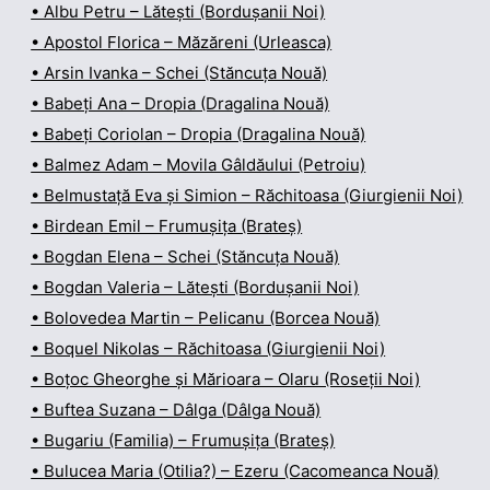
• Albu Petru – Lătești (Bordușanii Noi)
• Apostol Florica – Măzăreni (Urleasca)
• Arsin Ivanka – Schei (Stăncuța Nouă)
• Babeți Ana – Dropia (Dragalina Nouă)
• Babeți Coriolan – Dropia (Dragalina Nouă)
• Balmez Adam – Movila Gâldăului (Petroiu)
• Belmustață Eva și Simion – Răchitoasa (Giurgienii Noi)
• Birdean Emil – Frumușița (Brateș)
• Bogdan Elena – Schei (Stăncuța Nouă)
• Bogdan Valeria – Lătești (Bordușanii Noi)
• Bolovedea Martin – Pelicanu (Borcea Nouă)
• Boquel Nikolas – Răchitoasa (Giurgienii Noi)
• Boțoc Gheorghe și Mărioara – Olaru (Roseții Noi)
• Buftea Suzana – Dâlga (Dâlga Nouă)
• Bugariu (Familia) – Frumușița (Brateș)
• Bulucea Maria (Otilia?) – Ezeru (Cacomeanca Nouă)