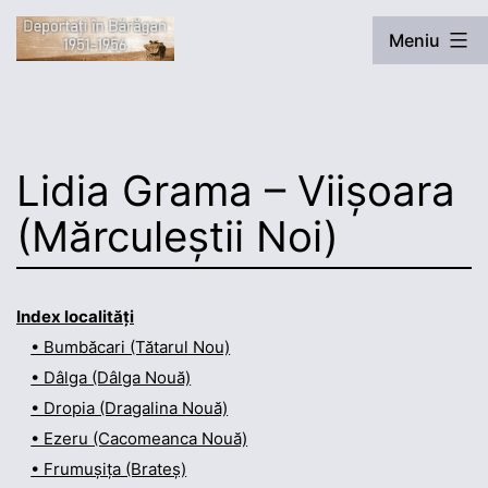
Sari
Meniu
la
conținut
Deportați
în
Bărăgan
Lidia Grama – Viișoara
(Mărculeștii Noi)
Index localități
• Bumbăcari (Tătarul Nou)
• Dâlga (Dâlga Nouă)
• Dropia (Dragalina Nouă)
• Ezeru (Cacomeanca Nouă)
• Frumușița (Brateș)