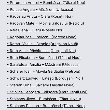
• Porumbin Andrei – Bumbăcari (Tătarul Nou)
• Puicea Angela – Măzăreni (Urleasca)
• Radoslau Anuța – Olaru (Roseții Noi)
• Radovan Matei – Movila Gâldăului (Petroiu)
• Raia Elena – Olaru (Roseții Noi)
• Rogojan Zoe – Pelicanu (Borcea Nouă)
• Rotaru Vasile – Dropia (Dragalina Nouă)
• Roth Ana – Răchitoasa (Giurgienii Noi)
• Roth Elisabeta – Bumbăcari (Tătarul Nou)
• Sarafolean Amalia – Măzăreni (Urleasca)
• Schäfer Iosif – Movila Gâldăului (Petroiu)
• Schwarz Ludwig – Lătești (Bordușanii Noi)
• Sterian Gina – Salcâmi (Jăgălia Nouă)
• Stiolica Georgeta – Viișoara (Mărculeștii Noi)
• Stoianov Jivco – Bumbăcari (Tătarul Nou)
• Stoianov Paulina – Bumbăcari (Tătarul Nou)