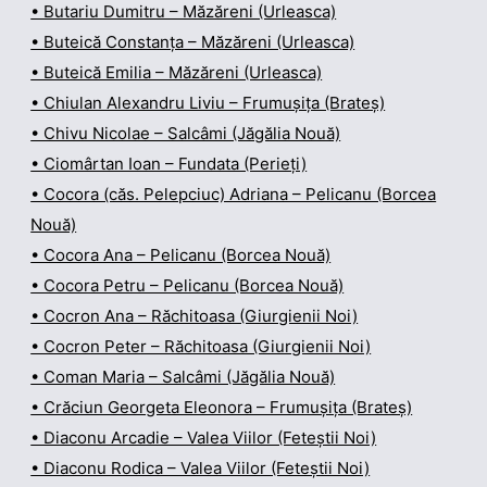
• Butariu Dumitru – Măzăreni (Urleasca)
• Buteică Constanța – Măzăreni (Urleasca)
• Buteică Emilia – Măzăreni (Urleasca)
• Chiulan Alexandru Liviu – Frumușița (Brateș)
• Chivu Nicolae – Salcâmi (Jăgălia Nouă)
• Ciomârtan Ioan – Fundata (Perieți)
• Cocora (căs. Pelepciuc) Adriana – Pelicanu (Borcea
Nouă)
• Cocora Ana – Pelicanu (Borcea Nouă)
• Cocora Petru – Pelicanu (Borcea Nouă)
• Cocron Ana – Răchitoasa (Giurgienii Noi)
• Cocron Peter – Răchitoasa (Giurgienii Noi)
• Coman Maria – Salcâmi (Jăgălia Nouă)
• Crăciun Georgeta Eleonora – Frumușița (Brateș)
• Diaconu Arcadie – Valea Viilor (Feteștii Noi)
• Diaconu Rodica – Valea Viilor (Feteștii Noi)