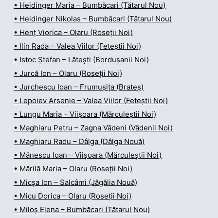
• Heidinger Maria – Bumbăcari (Tătarul Nou)
• Heidinger Nikolas – Bumbăcari (Tătarul Nou)
• Henț Viorica – Olaru (Roseții Noi)
• Ilin Rada – Valea Viilor (Feteștii Noi)
• Istoc Ștefan – Lătești (Bordușanii Noi)
• Jurcă Ion – Olaru (Roseții Noi)
• Jurchescu Ioan – Frumușița (Brateș)
• Lepoiev Arsenie – Valea Viilor (Feteștii Noi)
• Lungu Maria – Viișoara (Mărculeștii Noi)
• Maghiaru Petru – Zagna Vădeni (Vădenii Noi)
• Maghiaru Radu – Dâlga (Dâlga Nouă)
• Mănescu Ioan – Viișoara (Mărculeștii Noi)
• Mărilă Maria – Olaru (Roseții Noi)
• Micșa Ion – Salcâmi (Jăgălia Nouă)
• Micu Dorica – Olaru (Roseții Noi)
• Miloș Elena – Bumbăcari (Tătarul Nou)