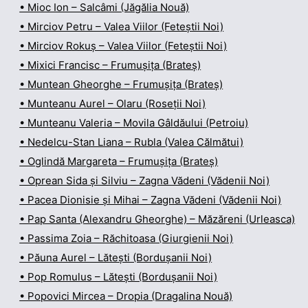
• Mioc Ion – Salcâmi (Jăgălia Nouă)
• Mirciov Petru – Valea Viilor (Feteștii Noi)
• Mirciov Rokuș – Valea Viilor (Feteștii Noi)
• Mixici Francisc – Frumușița (Brateș)
• Muntean Gheorghe – Frumușița (Brateș)
• Munteanu Aurel – Olaru (Roseții Noi)
• Munteanu Valeria – Movila Gâldăului (Petroiu)
• Nedelcu-Stan Liana – Rubla (Valea Călmătui)
• Oglindă Margareta – Frumușița (Brateș)
• Oprean Sida și Silviu – Zagna Vădeni (Vădenii Noi)
• Pacea Dionisie și Mihai – Zagna Vădeni (Vădenii Noi)
• Pap Santa (Alexandru Gheorghe) – Măzăreni (Urleasca)
• Passima Zoia – Răchitoasa (Giurgienii Noi)
• Păuna Aurel – Lătești (Bordușanii Noi)
• Pop Romulus – Lătești (Bordușanii Noi)
• Popovici Mircea – Dropia (Dragalina Nouă)