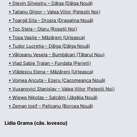
• Ștevin Silvestru – Dâlga (Dâlga Nouă)
• Talianu Gligor – Valea Viilor (Feteștii Noi)
• Toargă Sita – Dropia (Dragalina Nouă)
• Toc Stela – Olaru (Roseții Noi)
• Topa Vasile – Măzăreni (Urleasca)
• Tudor Lucreția – Dâlga (Dâlga Nouă)
• Vâlceanu Vesela – Bumbăcari (Tătarul Nou)
• Vlad Sabie Traian – Fundata (Perieți)
• Vlădescu Elena – Măzăreni (Urleasca)
• Voinea Ancuța – Ezeru (Cacomeanca Nouă)
• Vuxanovici Stanislav – Valea Viilor (Feteștii Noi)
• Wiewe Nikolas – Salcâmi (Jăgălia Nouă)
• Zeman Iosif – Pelicanu (Borcea Nouă)
Lidia Grama (căs. Iovescu)