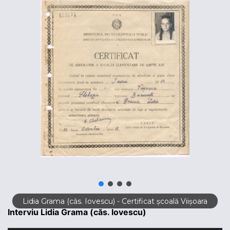
Lidia Grama (căs. Iovescu) - Certificat școală Viișoara
Interviu Lidia Grama (căs. Iovescu)