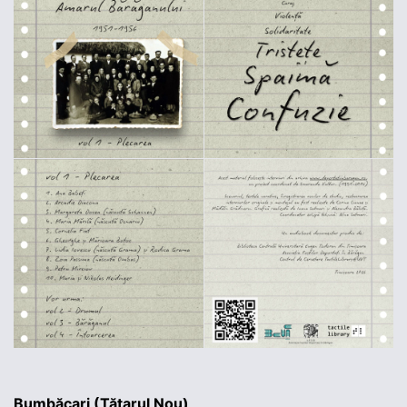
Bumbăcari (Tătarul Nou)