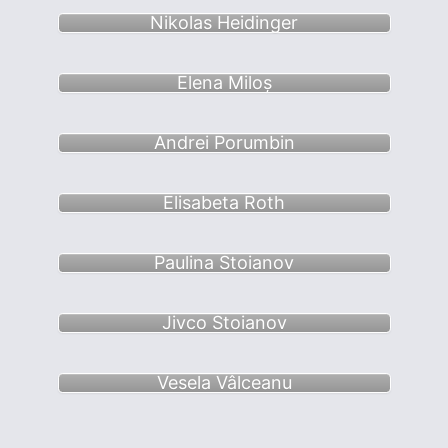
Nikolas Heidinger
Elena Miloș
Andrei Porumbin
Elisabeta Roth
Paulina Stoianov
Jivco Stoianov
Vesela Vâlceanu