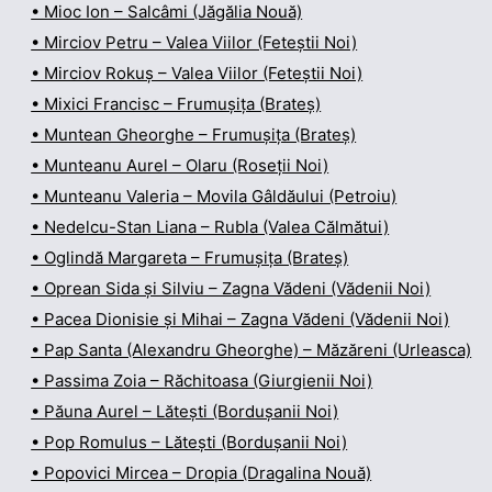
• Mioc Ion – Salcâmi (Jăgălia Nouă)
• Mirciov Petru – Valea Viilor (Feteștii Noi)
• Mirciov Rokuș – Valea Viilor (Feteștii Noi)
• Mixici Francisc – Frumușița (Brateș)
• Muntean Gheorghe – Frumușița (Brateș)
• Munteanu Aurel – Olaru (Roseții Noi)
• Munteanu Valeria – Movila Gâldăului (Petroiu)
• Nedelcu-Stan Liana – Rubla (Valea Călmătui)
• Oglindă Margareta – Frumușița (Brateș)
• Oprean Sida și Silviu – Zagna Vădeni (Vădenii Noi)
• Pacea Dionisie și Mihai – Zagna Vădeni (Vădenii Noi)
• Pap Santa (Alexandru Gheorghe) – Măzăreni (Urleasca)
• Passima Zoia – Răchitoasa (Giurgienii Noi)
• Păuna Aurel – Lătești (Bordușanii Noi)
• Pop Romulus – Lătești (Bordușanii Noi)
• Popovici Mircea – Dropia (Dragalina Nouă)