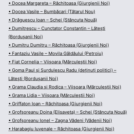
• Docea Margareta – Răchitoasa (Giurgienii Noi)
• Docea Vasile – Bumbăcari (Tătarul Nou)
• Drăguescu Ioan – Schei (Stăncuța Nouă)
• Dumitrescu – Cunctator Constantin – Lătești
(Bordușanii Noi)
• Dumitru Dumitru – Răchitoasa (Giurgienii Noi)
• Fantaziu Vasile – Movila Gâldăului (Petroiu)
• Fiat Cornelia – Viișoara (Mărculeștii Noi)
• Goma Paul și Surdulescu Radu (deținuți politici) –
Lătești (Bordușanii Noi)
• Grama Claudia și Rodica – Viișoara (Mărculeștii Noi)
• Grama Lidia – Viișoara (Mărculeștii Noi)
• Griffaton Ioan – Răchitoasa (Giurgienii Noi)
• Grofșoreanu Doina (Elisaveta) – Schei (Stăncuța Nouă)
• Grofșoreanu Ionel – Zagna Vădeni (Vădenii Noi)
• Harabagiu Iuvenale – Răchitoasa (Giurgienii Noi)