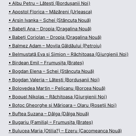
• Albu Petru – Lătești (Bordușanii Noi)
• Apostol Florica – Măzăreni (Urleasca)
• Arsin Ivanka – Schei (Stăncuța Nouă)
• Babeți Ana – Dropia (Dragalina Nouă)
• Babeți Coriolan – Dropia (Dragalina Nouă)
• Balmez Adam – Movila Gâldăului (Petroiu)
• Belmustață Eva și Simion – Răchitoasa (Giurgienii Noi)
• Birdean Emil – Frumușița (Brateș)
• Bogdan Elena – Schei (Stăncuța Nouă)
• Bogdan Valeria – Lătești (Bordușanii Noi)
• Bolovedea Martin – Pelicanu (Borcea Nouă)
• Boquel Nikolas – Răchitoasa (Giurgienii Noi)
• Boțoc Gheorghe și Mărioara – Olaru (Roseții Noi)
• Buftea Suzana – Dâlga (Dâlga Nouă)
• Bugariu (Familia) – Frumușița (Brateș)
• Bulucea Maria (Otilia?) – Ezeru (Cacomeanca Nouă)