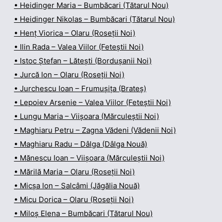
• Heidinger Maria – Bumbăcari (Tătarul Nou)
• Heidinger Nikolas – Bumbăcari (Tătarul Nou)
• Henț Viorica – Olaru (Roseții Noi)
• Ilin Rada – Valea Viilor (Feteștii Noi)
• Istoc Ștefan – Lătești (Bordușanii Noi)
• Jurcă Ion – Olaru (Roseții Noi)
• Jurchescu Ioan – Frumușița (Brateș)
• Lepoiev Arsenie – Valea Viilor (Feteștii Noi)
• Lungu Maria – Viișoara (Mărculeștii Noi)
• Maghiaru Petru – Zagna Vădeni (Vădenii Noi)
• Maghiaru Radu – Dâlga (Dâlga Nouă)
• Mănescu Ioan – Viișoara (Mărculeștii Noi)
• Mărilă Maria – Olaru (Roseții Noi)
• Micșa Ion – Salcâmi (Jăgălia Nouă)
• Micu Dorica – Olaru (Roseții Noi)
• Miloș Elena – Bumbăcari (Tătarul Nou)