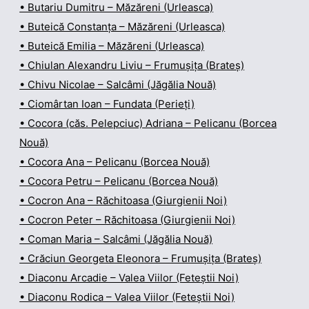
• Butariu Dumitru – Măzăreni (Urleasca)
• Buteică Constanța – Măzăreni (Urleasca)
• Buteică Emilia – Măzăreni (Urleasca)
• Chiulan Alexandru Liviu – Frumușița (Brateș)
• Chivu Nicolae – Salcâmi (Jăgălia Nouă)
• Ciomârtan Ioan – Fundata (Perieți)
• Cocora (căs. Pelepciuc) Adriana – Pelicanu (Borcea
Nouă)
• Cocora Ana – Pelicanu (Borcea Nouă)
• Cocora Petru – Pelicanu (Borcea Nouă)
• Cocron Ana – Răchitoasa (Giurgienii Noi)
• Cocron Peter – Răchitoasa (Giurgienii Noi)
• Coman Maria – Salcâmi (Jăgălia Nouă)
• Crăciun Georgeta Eleonora – Frumușița (Brateș)
• Diaconu Arcadie – Valea Viilor (Feteștii Noi)
• Diaconu Rodica – Valea Viilor (Feteștii Noi)