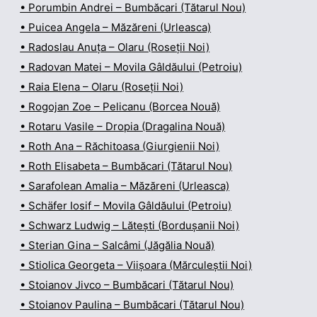
• Porumbin Andrei – Bumbăcari (Tătarul Nou)
• Puicea Angela – Măzăreni (Urleasca)
• Radoslau Anuța – Olaru (Roseții Noi)
• Radovan Matei – Movila Gâldăului (Petroiu)
• Raia Elena – Olaru (Roseții Noi)
• Rogojan Zoe – Pelicanu (Borcea Nouă)
• Rotaru Vasile – Dropia (Dragalina Nouă)
• Roth Ana – Răchitoasa (Giurgienii Noi)
• Roth Elisabeta – Bumbăcari (Tătarul Nou)
• Sarafolean Amalia – Măzăreni (Urleasca)
• Schäfer Iosif – Movila Gâldăului (Petroiu)
• Schwarz Ludwig – Lătești (Bordușanii Noi)
• Sterian Gina – Salcâmi (Jăgălia Nouă)
• Stiolica Georgeta – Viișoara (Mărculeștii Noi)
• Stoianov Jivco – Bumbăcari (Tătarul Nou)
• Stoianov Paulina – Bumbăcari (Tătarul Nou)