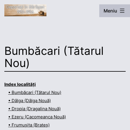
Sari
Meniu
la
conținut
Deportați
în
Bărăgan
Bumbăcari (Tătarul
Nou)
Index localități
• Bumbăcari (Tătarul Nou)
• Dâlga (Dâlga Nouă)
• Dropia (Dragalina Nouă)
• Ezeru (Cacomeanca Nouă)
• Frumușița (Brateș)