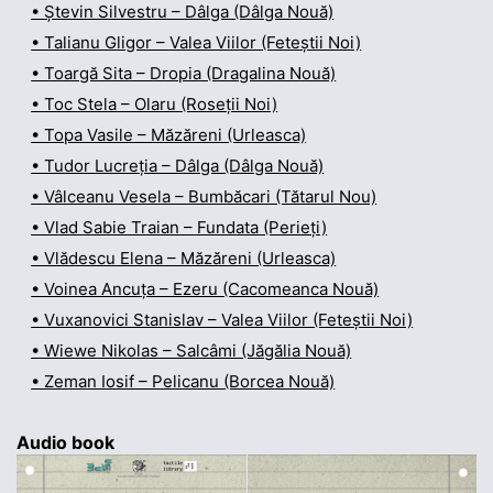
• Ștevin Silvestru – Dâlga (Dâlga Nouă)
• Talianu Gligor – Valea Viilor (Feteștii Noi)
• Toargă Sita – Dropia (Dragalina Nouă)
• Toc Stela – Olaru (Roseții Noi)
• Topa Vasile – Măzăreni (Urleasca)
• Tudor Lucreția – Dâlga (Dâlga Nouă)
• Vâlceanu Vesela – Bumbăcari (Tătarul Nou)
• Vlad Sabie Traian – Fundata (Perieți)
• Vlădescu Elena – Măzăreni (Urleasca)
• Voinea Ancuța – Ezeru (Cacomeanca Nouă)
• Vuxanovici Stanislav – Valea Viilor (Feteștii Noi)
• Wiewe Nikolas – Salcâmi (Jăgălia Nouă)
• Zeman Iosif – Pelicanu (Borcea Nouă)
Audio book