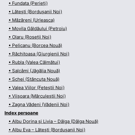
• Fundata (Perieți)
• Lătești (Bordușanii Noi)
• Măzăreni (Urleasca)
• Movila Gâldăului (Petroiu)
• Olaru (Roseții Noi)
• Pelicanu (Borcea Nouă)
• Răchitoasa (Giurgienii Noi)
• Rubla (Valea Călmătui)
• Salcâmi (Jăgălia Nouă)
• Schei (Stăncuța Nouă)
• Valea Viilor (Feteștii Noi)
• Viișoara (Mărculeștii Noi)
• Zagna Vădeni (Vădenii Noi)
Index persoane
• Albu Dorina și Livia – Dâlga (Dâlga Nouă)
• Albu Eva – Lătești (Bordușanii Noi)