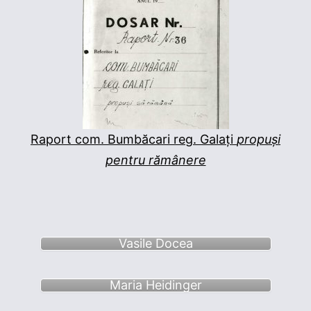
Raport com. Bumbăcari reg. Galați
propuși
pentru rămânere
Vasile Docea
Maria Heidinger