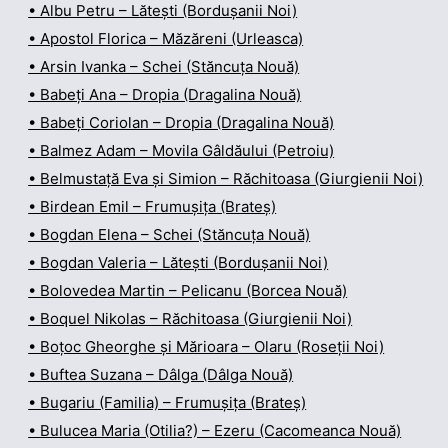
• Albu Petru – Lătești (Bordușanii Noi)
• Apostol Florica – Măzăreni (Urleasca)
• Arsin Ivanka – Schei (Stăncuța Nouă)
• Babeți Ana – Dropia (Dragalina Nouă)
• Babeți Coriolan – Dropia (Dragalina Nouă)
• Balmez Adam – Movila Gâldăului (Petroiu)
• Belmustață Eva și Simion – Răchitoasa (Giurgienii Noi)
• Birdean Emil – Frumușița (Brateș)
• Bogdan Elena – Schei (Stăncuța Nouă)
• Bogdan Valeria – Lătești (Bordușanii Noi)
• Bolovedea Martin – Pelicanu (Borcea Nouă)
• Boquel Nikolas – Răchitoasa (Giurgienii Noi)
• Boțoc Gheorghe și Mărioara – Olaru (Roseții Noi)
• Buftea Suzana – Dâlga (Dâlga Nouă)
• Bugariu (Familia) – Frumușița (Brateș)
• Bulucea Maria (Otilia?) – Ezeru (Cacomeanca Nouă)