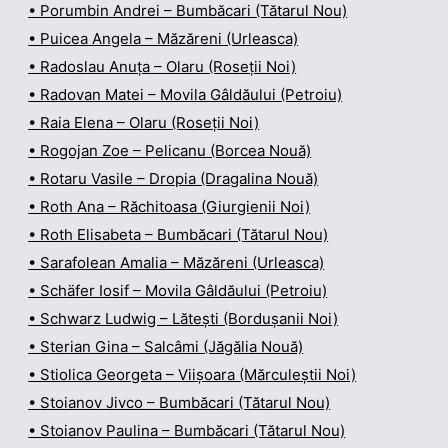
• Porumbin Andrei – Bumbăcari (Tătarul Nou)
• Puicea Angela – Măzăreni (Urleasca)
• Radoslau Anuța – Olaru (Roseții Noi)
• Radovan Matei – Movila Gâldăului (Petroiu)
• Raia Elena – Olaru (Roseții Noi)
• Rogojan Zoe – Pelicanu (Borcea Nouă)
• Rotaru Vasile – Dropia (Dragalina Nouă)
• Roth Ana – Răchitoasa (Giurgienii Noi)
• Roth Elisabeta – Bumbăcari (Tătarul Nou)
• Sarafolean Amalia – Măzăreni (Urleasca)
• Schäfer Iosif – Movila Gâldăului (Petroiu)
• Schwarz Ludwig – Lătești (Bordușanii Noi)
• Sterian Gina – Salcâmi (Jăgălia Nouă)
• Stiolica Georgeta – Viișoara (Mărculeștii Noi)
• Stoianov Jivco – Bumbăcari (Tătarul Nou)
• Stoianov Paulina – Bumbăcari (Tătarul Nou)