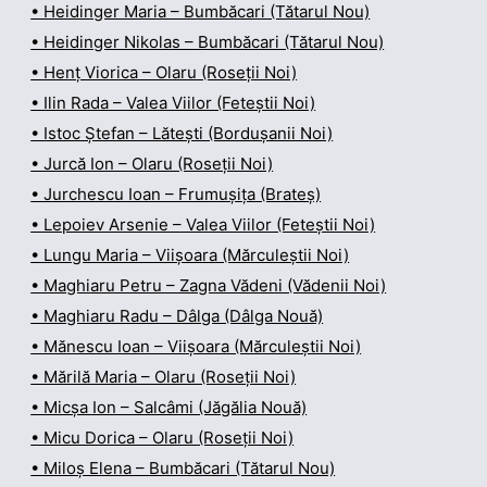
• Heidinger Maria – Bumbăcari (Tătarul Nou)
• Heidinger Nikolas – Bumbăcari (Tătarul Nou)
• Henț Viorica – Olaru (Roseții Noi)
• Ilin Rada – Valea Viilor (Feteștii Noi)
• Istoc Ștefan – Lătești (Bordușanii Noi)
• Jurcă Ion – Olaru (Roseții Noi)
• Jurchescu Ioan – Frumușița (Brateș)
• Lepoiev Arsenie – Valea Viilor (Feteștii Noi)
• Lungu Maria – Viișoara (Mărculeștii Noi)
• Maghiaru Petru – Zagna Vădeni (Vădenii Noi)
• Maghiaru Radu – Dâlga (Dâlga Nouă)
• Mănescu Ioan – Viișoara (Mărculeștii Noi)
• Mărilă Maria – Olaru (Roseții Noi)
• Micșa Ion – Salcâmi (Jăgălia Nouă)
• Micu Dorica – Olaru (Roseții Noi)
• Miloș Elena – Bumbăcari (Tătarul Nou)