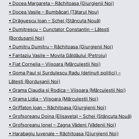
• Docea Margareta – Răchitoasa (Giurgienii Noi)
• Docea Vasile – Bumbăcari (Tătarul Nou)
• Drăguescu Ioan – Schei (Stăncuța Nouă)
• Dumitrescu – Cunctator Constantin – Lătești
(Bordușanii Noi)
• Dumitru Dumitru – Răchitoasa (Giurgienii Noi)
• Fantaziu Vasile – Movila Gâldăului (Petroiu)
• Fiat Cornelia – Viișoara (Mărculeștii Noi)
• Goma Paul și Surdulescu Radu (deținuți politici) –
Lătești (Bordușanii Noi)
• Grama Claudia și Rodica – Viișoara (Mărculeștii Noi)
• Grama Lidia – Viișoara (Mărculeștii Noi)
• Griffaton Ioan – Răchitoasa (Giurgienii Noi)
• Grofșoreanu Doina (Elisaveta) – Schei (Stăncuța Nouă)
• Grofșoreanu Ionel – Zagna Vădeni (Vădenii Noi)
• Harabagiu Iuvenale – Răchitoasa (Giurgienii Noi)