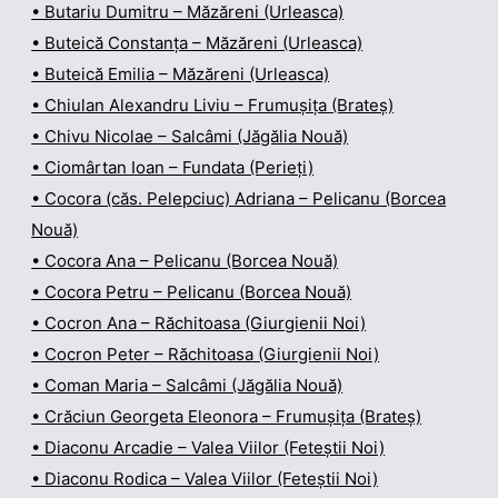
• Butariu Dumitru – Măzăreni (Urleasca)
• Buteică Constanța – Măzăreni (Urleasca)
• Buteică Emilia – Măzăreni (Urleasca)
• Chiulan Alexandru Liviu – Frumușița (Brateș)
• Chivu Nicolae – Salcâmi (Jăgălia Nouă)
• Ciomârtan Ioan – Fundata (Perieți)
• Cocora (căs. Pelepciuc) Adriana – Pelicanu (Borcea
Nouă)
• Cocora Ana – Pelicanu (Borcea Nouă)
• Cocora Petru – Pelicanu (Borcea Nouă)
• Cocron Ana – Răchitoasa (Giurgienii Noi)
• Cocron Peter – Răchitoasa (Giurgienii Noi)
• Coman Maria – Salcâmi (Jăgălia Nouă)
• Crăciun Georgeta Eleonora – Frumușița (Brateș)
• Diaconu Arcadie – Valea Viilor (Feteștii Noi)
• Diaconu Rodica – Valea Viilor (Feteștii Noi)